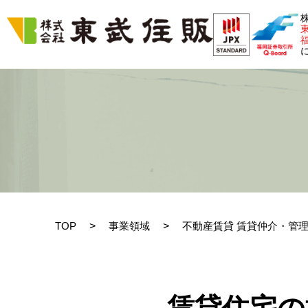
TOP
>
事業領域
>
不動産賃貸 賃貸仲介・管