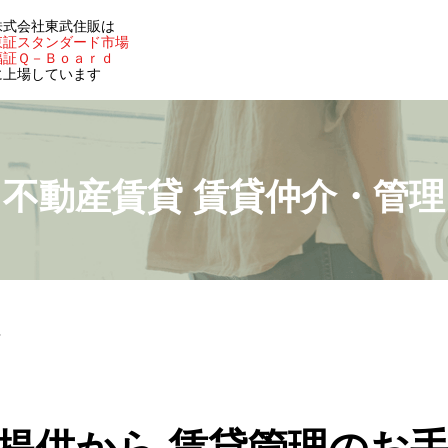
株式会社東武住販は
東証スタンダード市場
福証Ｑ－Ｂｏａｒｄ
に上場しています
不動産賃貸
賃貸仲介・管理
理